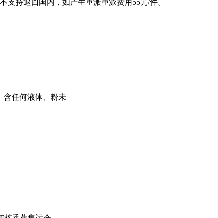
不支持退回国内，如产生重派重派费用55元/件。
、含任何液体、粉未
F栋香蕉集运仓