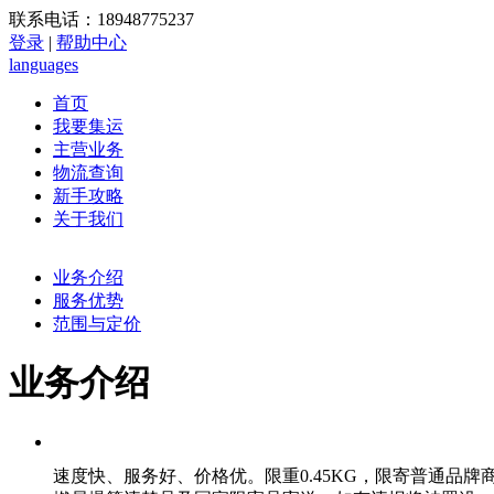
联系电话：18948775237
登录
|
帮助中心
languages
首页
我要集运
主营业务
物流查询
新手攻略
关于我们
业务介绍
服务优势
范围与定价
业务介绍
速度快、服务好、价格优。限重0.45KG，限寄普通