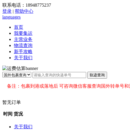
联系电话：18948775237
登录
|
帮助中心
languages
首页
我要集运
主营业务
物流查询
新手攻略
关于我们
备注：包裹到港或落地后 可咨询微信客服查询国外转单号和
暂无订单
时间
货况
关于我们