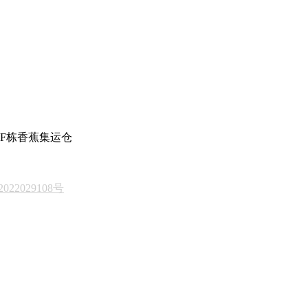
F栋香蕉集运仓
022029108号