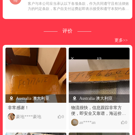
top
客户与本公司应当承认以下各项条款，作为共同遵守且有法律效
力的约定条款，客户自支付运费起即表示接受和遵守本契约条款
之内容。...
评价
更多>>
Australia 澳大利亚
Australia 澳大利亚
非常感谢！
物流很快，信息跟踪非常方
便，即安全又靠谱，海运价格
豪地****豪地
0
透明，全程服务周到，为公司
an****an
0
点赞�！