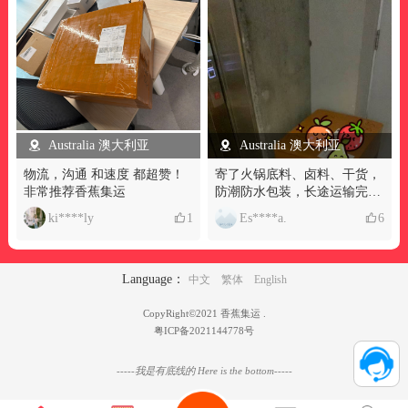
Australia 澳大利亚
Australia 澳大利亚
物流，沟通 和速度 都超赞！
寄了火锅底料、卤料、干货，
非常推荐香蕉集运
防潮防水包装，长途运输完全
无破损，想吃中餐再也不用心
ki****ly
1
Es****a.
6
疼国外溢价，中美集运幸福感
拉满
Language：
中文
繁体
English
CopyRight©2021 香蕉集运 .
粤ICP备2021144778号
-----我是有底线的 Here is the bottom-----