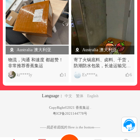
Australia 澳大利亚
Australia 澳大利亚
物流，沟通 和速度 都超赞！
寄了火锅底料、卤料、干货，
非常推荐香蕉集运
防潮防水包装，长途运输完全
无破损，想吃中餐再也不用心
ki****ly
1
Es****a.
6
疼国外溢价，中美集运幸福感
拉满
Language：
中文
繁体
English
CopyRight©2021 香蕉集运 .
粤ICP备2021144778号
-----我是有底线的 Here is the bottom-----