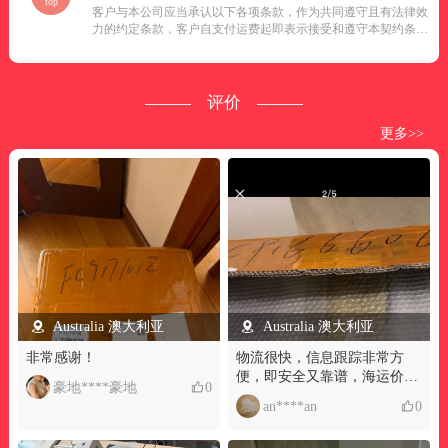
top
客户与本公司应当承认以下各项条款，作为共同遵守且有法律效
力的约定条款，客户自支付运费起即表示接受和遵守本契约条款
之内容。...
评价
更多>>
Australia 澳大利亚
Australia 澳大利亚
非常感谢！
物流很快，信息跟踪非常方
便，即安全又靠谱，海运价格
豪地****豪地
0
透明，全程服务周到，为公司
an****an
0
点赞�！